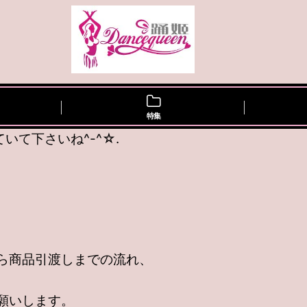
特集
て下さいね^-^☆.
ら商品引渡しまでの流れ、
願いします。