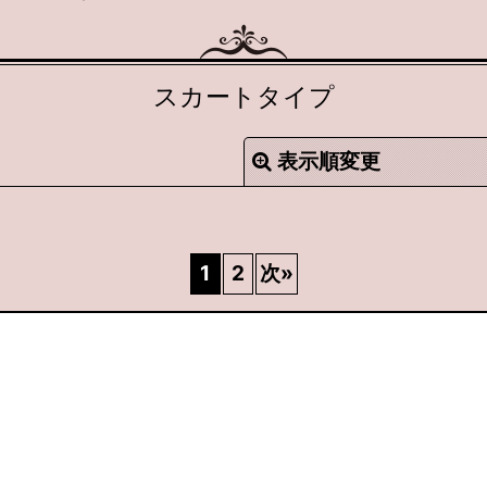
スカートタイプ
表示順変更
1
2
次
»
絞り込む