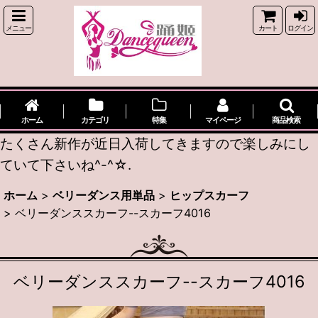
メニュー
カート
ログイン
ホーム
カテゴリ
特集
マイページ
商品検索
たくさん新作が近日入荷してきますので楽しみにし
ていて下さいね^-^☆.
ホーム
>
ベリーダンス用単品
>
ヒップスカーフ
>
ベリーダンススカーフ--スカーフ4016
ベリーダンススカーフ--スカーフ4016