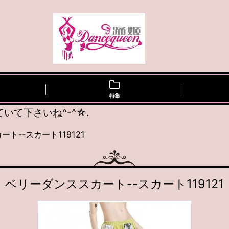
特集
て下さいね^-^☆.
ト--スカート119121
ベリーダンススカート--スカート119121