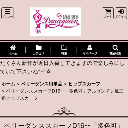
メニュー
カート
ログイン
ホーム
カテゴリ
特集
マイページ
商品検索
たくさん新作が近日入荷してきますので楽しみにし
ていて下さいね^-^☆.
ホーム
>
ベリーダンス用単品
>
ヒップスカーフ
>
ベリーダンススカーフD16--「多色可」アルゼンチン風三
角ヒップスカーフ
ベリーダンススカーフD16--「多色可」