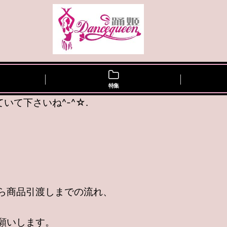
特集
て下さいね^-^☆.
ら商品引渡しまでの流れ、
願いします。