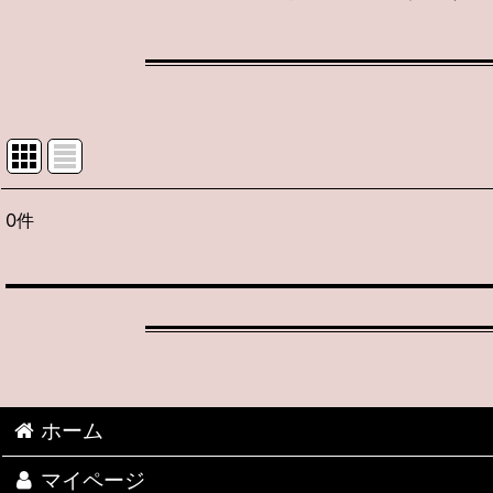
0
件
表示数
:
並び順
:
ホーム
期間限定 お買い得！
マイページ
2026新作