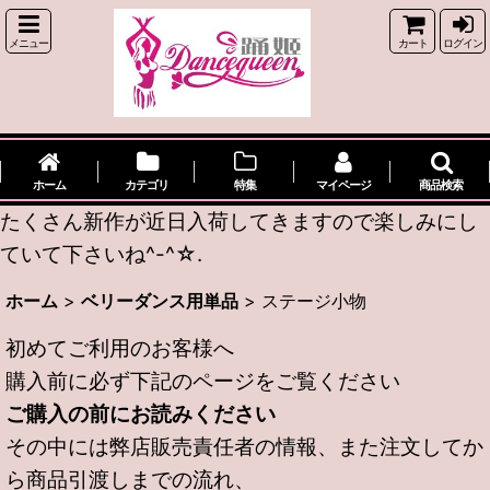
メニュー
カート
ログイン
ホーム
カテゴリ
特集
マイページ
商品検索
たくさん新作が近日入荷してきますので楽しみにし
ていて下さいね^-^☆.
ホーム
>
ベリーダンス用単品
>
ステージ小物
初めてご利用のお客様へ
購入前に必ず下記のページをご覧ください
ご購入の前にお読みください
その中には弊店販売責任者の情報、また注文してか
ら商品引渡しまでの流れ、