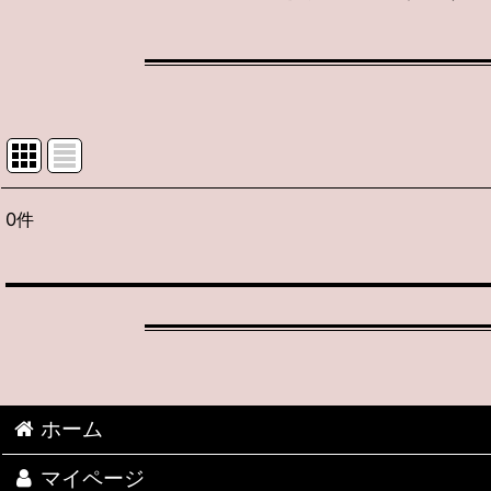
0
件
表示数
:
並び順
:
ホーム
期間限定 お買い得！
マイページ
2026新作