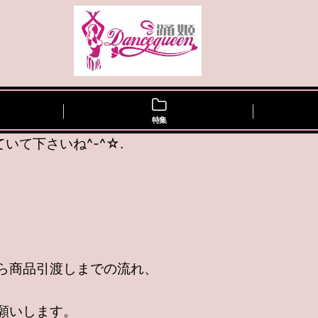
特集
て下さいね^-^☆.
ら商品引渡しまでの流れ、
願いします。