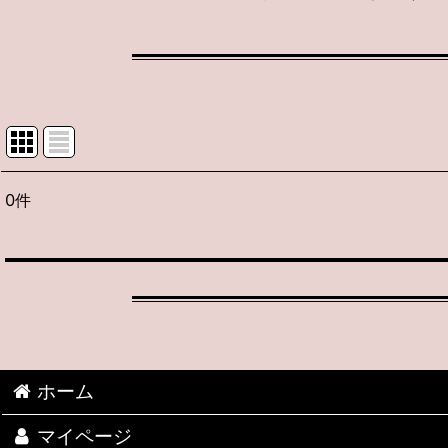
0
件
表示数
:
並び順
:
ホーム
期間限定 お買い得！
マイページ
2026新作