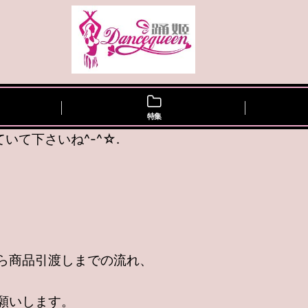
特集
て下さいね^-^☆.
ら商品引渡しまでの流れ、
願いします。